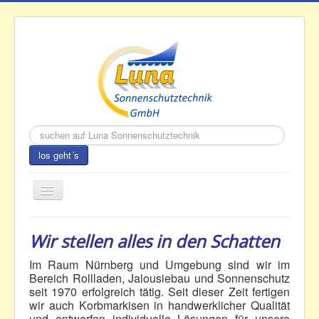
Suchen
...
los geht´s
Navigation
an/aus
Wir stellen alles in den Schatten
Im Raum Nürnberg und Umgebung sind wir im
Bereich Rollladen, Jalousiebau und Sonnenschutz
seit 1970 erfolgreich tätig. Seit dieser Zeit fertigen
wir auch Korbmarkisen in handwerklicher Qualität
Luna Sonnenschutztechnik
und entwerfen individuelle Lösungen für unsere