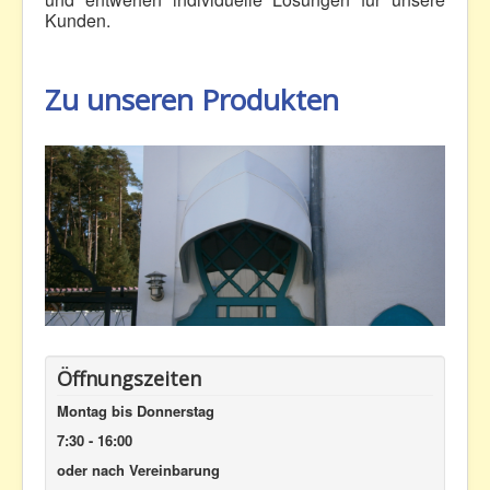
Kunden.
Wir über uns
Produkte
Zu unseren Produkten
Anfahrt
Kontakt
Impressum
Datenschutz
Öffnungszeiten
Montag bis Donnerstag
7:30 - 16:00
oder nach Vereinbarung